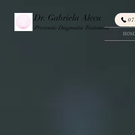
Dr. Gabriela Alecu
07
Preventie Diag
nostic Tratament
HOM