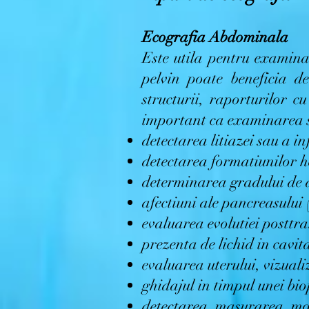
Ecografia Abdominala
Este utila pentru examin
pelvin poate beneficia d
structurii, raporturilor c
important ca examinarea sa
detectarea litiazei sau a in
detectarea formatiunilor he
determinarea gradului de af
afectiuni ale pancreasului 
evaluarea evolutiei posttran
prezenta de lichid in cavi
evaluarea uterului, vizuali
ghidajul in timpul unei bio
detectarea, masurarea, mon