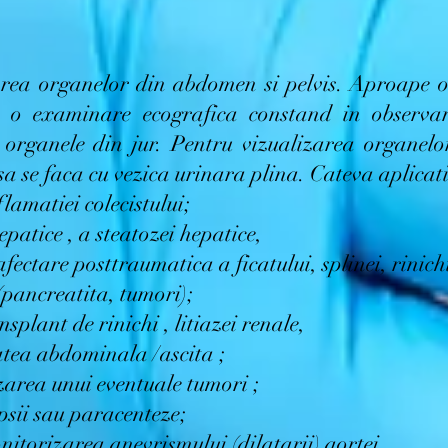
area organelor din abdomen si pelvis. Aproape 
e o examinare ecografica constand in observar
u organele din jur. Pentru vizualizarea organelor
 se faca cu vezica urinara plina. Cateva aplicati
flamatiei colecistului;
patice , a steatozei hepatice,
ectare posttraumatica a ficatului, splinei, rinich
(pancreatita, tumori);
splant de rinichi , litiazei renale,
tatea abdominala /ascita ;
zarea unui eventuale tumori ;
psii sau paracenteze;
itorizarea anevrismului (dilatarii) aortei.