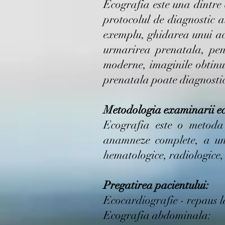
Ecografia este una dintre
protocolul de diagnostic al
exemplu, ghidarea unui ac p
urmarirea prenatala, pen
moderne, imaginile obtinu
prenatala poate diagnostic
Metodologia examinarii ec
Ecografia este o metoda
anamneze complete, a unu
hematologice, radiologice
Pregatirea pacientului:
Ecocardiografie - repaus l
Ecografia abdominala: