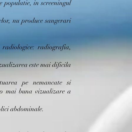
e populatie, in screeningul
elor, nu produce sangerari
 radiologice: radiografia,
zualizarea este mai dificila
ctuarea pe nemancate si
 o mai buna vizualizare a
olici abdominale.