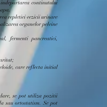
 indepartarea continutului
 apa.
ea repletiei vezicii urinare
ualizarea organelor pelvine
l, fermenti pancreatici,
aritat;
eloide, care reflecta initial
re, se pot utiliza pozitii
nda sau ortostatism. Se pot