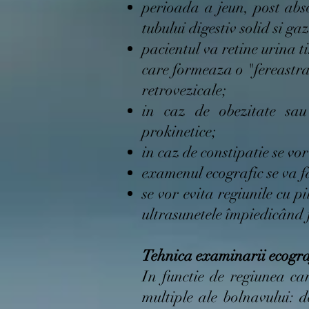
perioada a jeun, post abs
tubului digestiv solid si 
pacientul va retine urina t
care formeaza o "fereastra
retrovezicale;
in caz de obezitate sau
prokinetice;
in caz de constipatie se vo
examenul ecografic se va fa
se vor evita regiunile cu pi
ultrasunetele împiedicând 
Tehnica examinarii ecogra
In functie de regiunea ca
multiple ale bolnavului: d