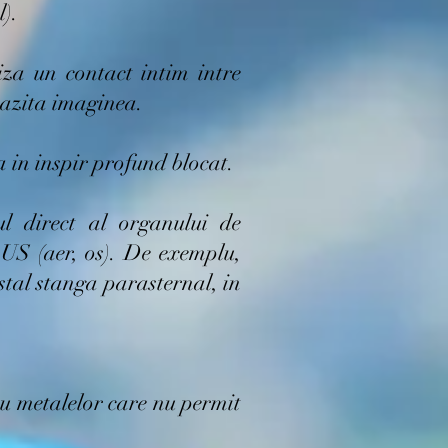
l).
iza un contact intim intre
arazita imaginea.
 in inspir profund blocat.
ul direct al organului de
 US (aer, os). De exemplu,
ostal stanga parasternal, in
au metalelor care nu permit