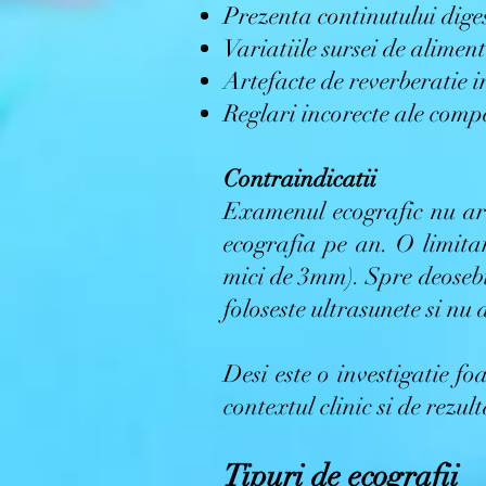
Prezenta continutului diges
Variatiile sursei de aliment
Artefacte de reverberatie i
Reglari incorecte ale compe
Contraindicatii
Examenul ecografic nu are
ecografia pe an. O limitar
mici de 3mm). Spre deosebi
foloseste ultrasunete si nu a
Desi este o investigatie fo
contextul clinic si de rezu
Tipuri de ecografii