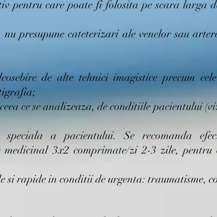
iv pentru care poate fi folosita pe scara larga d
 nu presupune cateterizari ale venelor sau arter
eosebire de alte tehnici imagistice precum cele
igrafia;
ceea ce se analizeaza, de conditiile pacientului (vi
e speciala a pacientului. Se recomanda efe
 medicinal 3x2 comprimate/zi 2-3 zile, pentru
e si rapide in conditii de urgenta: traumatisme, c