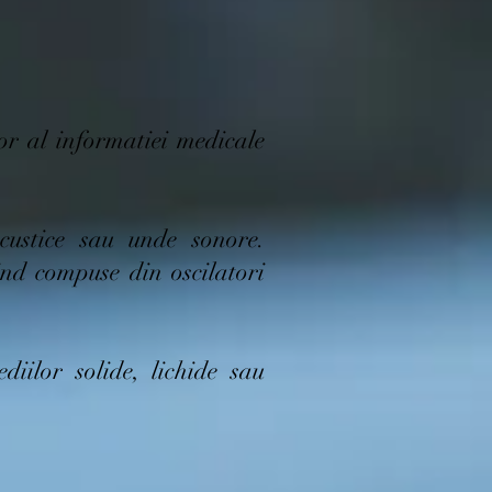
or al informatiei medicale
acustice sau unde sonore.
ind compuse din oscilatori
diilor solide, lichide sau