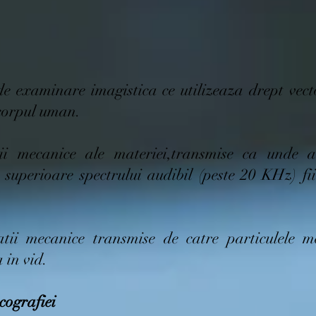
e examinare imagistica ce utilizeaza drept vect
 corpul uman.
tii mecanice ale materiei,transmise ca unde 
e superioare spectrului audibil (peste 20 KHz) fi
tii mecanice transmise de catre particulele me
 in vid.
cografiei