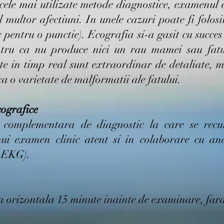
 cele mai utilizate metode diagnostice, examenul 
 multor afectiuni. In unele cazuri poate fi folosi
entru o punctie). Ecografia si-a gasit cu succes u
tru ca nu produce nici un rau mamei sau fatul
te in timp real sunt extraordinar de detaliate, m
a o varietate de malformatii ale fatului.
ografice
 complementara de diagnostic la care se recu
i examen clinic atent si in colaborare cu anal
, EKG).
a orizontala 15 minute inainte de examinare, fara