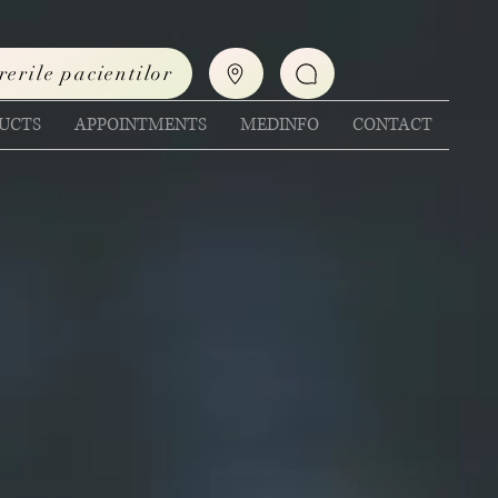
rerile pacientilor
UCTS
APPOINTMENTS
MEDINFO
CONTACT