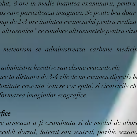
olut, 8 ore in medie inaintea examinarii, pentru
gazos care paraziteaza imaginea. Se poate bea doar
imp de 2-3 ore inaintea examenelui pentru realizar
 ultrasonica" ce conduce ultrasunetele pentru viz
 meteorism se administreaza carbune medicina
r administra laxative sau clisme evacuatorii;
ce la distanta de 3-4 zile de un examen digestiv b
lozitate crescuta (sau se vor epila) si cicatricile ch
formarea imaginilor ecografice.
fice
re urmeaza a fi examinata si de modul de aborda
ecubit dorsal, lateral sau ventral, pozitie seza