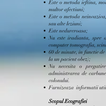
Este o metoda ieftina, mot
multor afectiuni;
Este o metoda neinvaziva,
sau alte leziuni;
Este nedureroasa;
Nu este iradianta, spre d
computer tomografia, scint
60 de minute, in functie de 
la un pacient obez);
Nu necesita o pregatir
administrarea de carbune
colonului.
Furnizeaza informatii util
Scopul Ecografiei