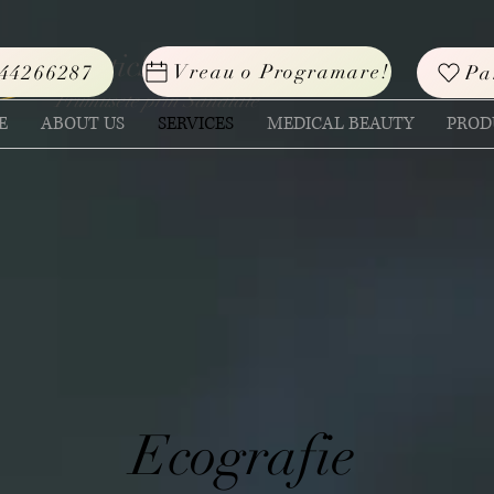
EsteticSan
Vreau o Programare!
44266287
Pa
Frumusete prin Sanatate
E
ABOUT US
SERVICES
MEDICAL BEAUTY
PROD
Ecografie