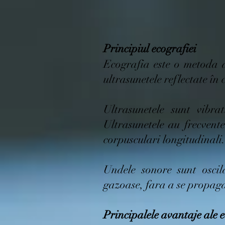
Principiul ecografiei
Ecografia este o metoda d
ultrasunetele reflectate în
Ultrasunetele sunt vibra
Ultrasunetele au frecvent
corpusculari longitudinali.
Undele sonore sunt oscila
gazoase, fara a se propaga
Principalele avantaje ale e