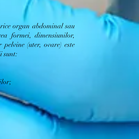
orice organ abdominal sau
ea formei, dimensiunilor,
 pelvine (uter, ovare) este
i sunt:
ilor;