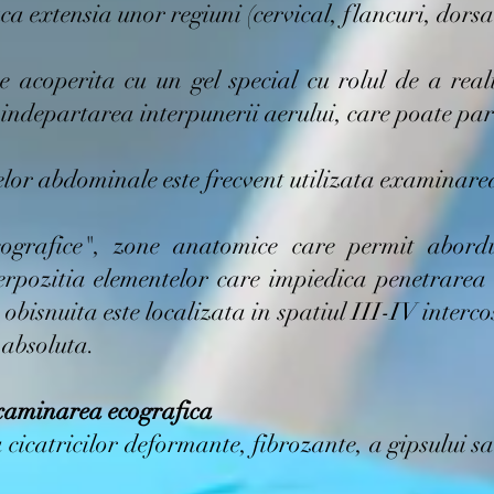
ca extensia unor regiuni (cervical, flancuri, dorsa
 acoperita cu un gel special cu rolul de a real
in indepartarea interpunerii aerului, care poate p
lor abdominale este frecvent utilizata examinarea
cografice", zone anatomice care permit abord
erpozitia elementelor care impiedica penetrarea
obisnuita este localizata in spatiul III-IV interc
 absoluta.
 examinarea ecografica
cicatricilor deformante, fibrozante, a gipsului s