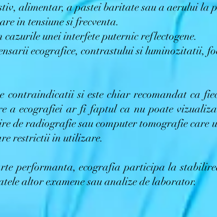
tiv, alimentar, a pastei baritate sau a aerului la p
are in tensiune si frecventa.
n cazurile unei interfete puternic reflectogene.
nsarii ecografice, contrastului si luminozitatii, fo
 contraindicatii si este chiar recomandat ca fie
e a ecografiei ar fi faptul ca nu poate vizualiza
re de radiografie sau computer tomografie care u
re restrictii in utilizare.
arte performanta, ecografia participa la stabilire
ltatele altor examene sau analize de laborator.