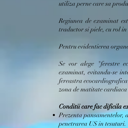
utiliza perne care sa produ
Regiunea de examinat este
traductor si piele, cu rol 
Pentru evidentierea organe
Se vor alege "ferestre e
examinat, evitandu-se int
fereastra ecocardiografica 
zona de matitate cardiaca
Conditii care fac dificila
Prezenta pansamentelor, a 
penetrarea US in tesuturi.