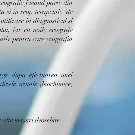
ecografic facand parte din
ta si in scop terapeutic (de
tilizare in diagnosticul si
ui, iar cu noile ecografe
otiv pentru care ecografia
rge dupa efectuarea unei
izele uzuale (biochimice,
 alte masuri deosebite.