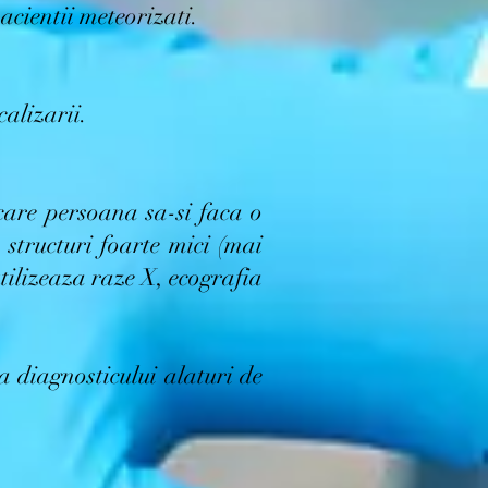
acientii meteorizati.
calizarii.
care persoana sa-si faca o
 structuri foarte mici (mai
tilizeaza raze X, ecografia
a diagnosticului alaturi de