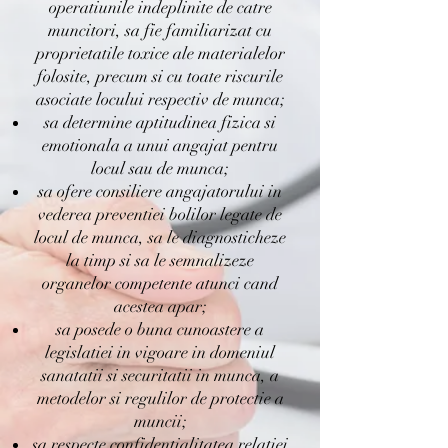
operatiunile indeplinite de catre
muncitori, sa fie familiarizat cu
proprietatile toxice ale materialelor
folosite, precum si cu toate riscurile
asociate locului respectiv de munca;
sa determine aptitudinea fizica si
emotionala a unui angajat pentru
locul sau de munca;
sa ofere consiliere angajatorului in
vederea preventiei bolilor legate de
locul de munca, sa le diagnosticheze
la timp si sa le semnalizeze
organelor competente atunci cand
acestea apar;
sa posede o buna cunoastere a
legislatiei in vigoare in domeniul
sanatatii si securitatii in munca, a
metodelor si regulilor de protectie a
muncii;
sa respecte confidentialitatea relatiei