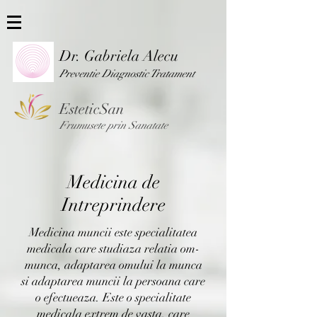
Dr. Gabriela Alecu
Preventie Diag
nostic Tratament
EsteticSan
Frumusete prin Sanatate
Medicina
de
Intreprindere
Medicina muncii este specialitatea
medicala care studiaza relatia om-
munca, adaptarea omului la munca
si adaptarea muncii la persoana care
o efectueaza. Este o specialitate
medicala extrem de vasta, care