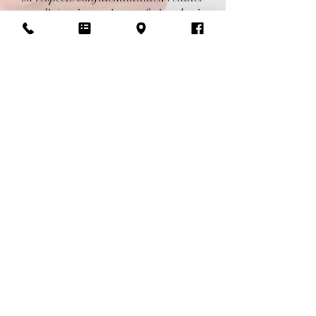
medic/pacient, etica profesionala si
legislatia in domeniu;
sa inteleaga atat problemele
angajatorului, cat si cele ale
muncitorilor.
Bd. Bucovina, nr. 17, etaj 1, Gura
Humorului, jud. Suceava
© Copyright