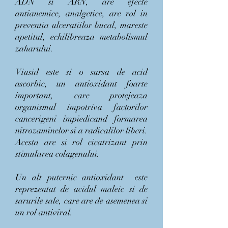
ADN si ARN, are efecte
antianemice, analgetice, are rol in
preventia ulceratiilor bucal, mareste
apetitul, echilibreaza metabolismul
zaharului.
Viusid este si o sursa de acid
ascorbic, un antioxidant foarte
important, care protejeaza
organismul impotriva factorilor
cancerigeni impiedicand formarea
nitrozaminelor si a radicalilor liberi.
Acesta are si rol cicatrizant prin
stimularea colagenului.
Un alt puternic antioxidant este
reprezentat de acidul maleic si de
sarurile sale, care are de asemenea si
un rol antiviral.