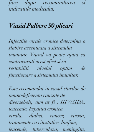
face dupa recomandarea si
indicatiile medicului.
Viusid Pulbere 90 plicuri
Infectiile virale cronice determina o
slabire accentuata a sistemului
imunitar. Viusid va poate ajuta sa
contracarati acest efect si sa
restabiliti
nivelul optim de
functionare a sistemului imunitar.
Este recomandat in cazul starilor de
imunodeficienta cauzate de
diverse
boli, cum ar fi : HIV/SIDA,
leucemie, hepatita cronica
virala, diabet,
cancer, ciroza,
tratamente cu citostatice, limfom,
leucemie, tuberculoza,
meningita,