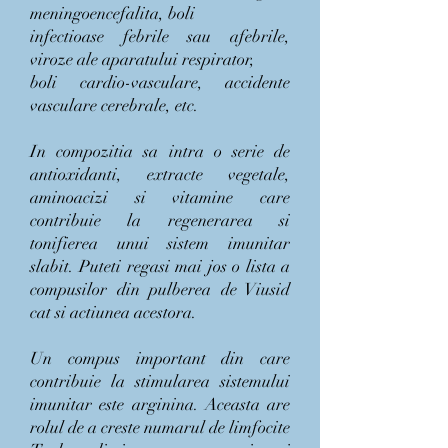
meningoencefalita, boli
infectioase febrile sau afebrile,
viroze
ale aparatului respirator,
boli cardio-vasculare, accidente
vasculare
cerebrale, etc.
In compozitia sa intra o serie de
antioxidanti, extracte vegetale,
aminoacizi si vitamine care
contribuie la regenerarea si
tonifierea unui sistem imunitar
slabit. Puteti regasi mai jos o lista a
compusilor din pulberea de Viusid
cat si actiunea acestora.
Un compus important din care
contribuie la stimularea sistemului
imunitar este arginina. Aceasta are
rolul de a creste numarul de limfocite