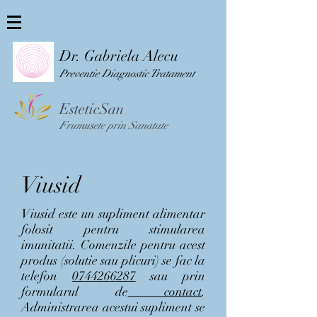
Dr. Gabriela Alecu
Preventie Diag
nostic Tratament
EsteticSan
Frumusete prin Sanatate
Viusid
Viusid este un supliment alimentar
folosit pentru stimularea
imunitatii. Comenzile pentru acest
produs (solutie sau plicuri) se fac la
telefon
0744266287
sau prin
formularul de
contact
.
Administrarea acestui supliment se