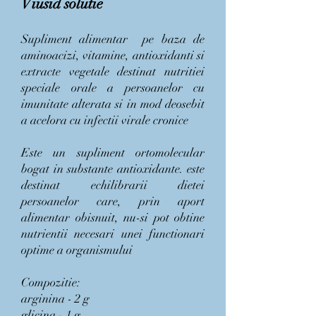
Viusid solutie
Supliment alimentar pe baza de
aminoacizi, vitamine, antioxidanti si
extracte vegetale destinat nutritiei
speciale orale a persoanelor cu
imunitate alterata si in mod deosebit
a acelora cu infectii virale cronice
Este un supliment ortomolecular
bogat in substante antioxidante. este
destinat echilibrarii dietei
persoanelor care, prin aport
alimentar obisnuit, nu-si pot obtine
nutrientii necesari unei functionari
optime a organismului
Compozitie:
arginina - 2 g
glicina - 1 g