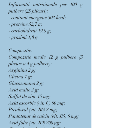
Informatii nutritionale per 100 g
pulbere (25 plicuri):
- continut energetic 303 kcal;
- proteine 52,7 g;
- carbohidrati 19,9 g;
- grasimi 1,8 g.
Compozitie:
Compozitie medie 12 g pulbere (3
plicuri a 4 g pulbere):
Arginina 2 g;
Glicina 1 g;
Glucozamina 2 g;
Acid malic 2 g;
Sulfat de zinc 15 mg;
Acid ascorbic (vit. C) 60 mg;
Piridoxal (vit. B6) 2 mg;
Pantotenat de calciu (vit. B5) 6 mg;
Acid folic (vit. B9) 200 μg;