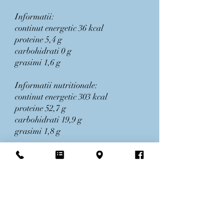
Informatii:
continut energetic 36 kcal
proteine 5,4 g
carbohidrati 0 g
grasimi 1,6 g
Informatii nutritionale:
continut energetic 303 kcal
proteine 52,7 g
carbohidrati 19,9 g
grasimi 1,8 g
Utilizare:
Siropul se administreaza ca atare,
iar pulberea se dizolva in apa, ceai,
suc de fructe sau lapte, chiar inainte
de a fi administrat
Dozele sunt variabile in functie de