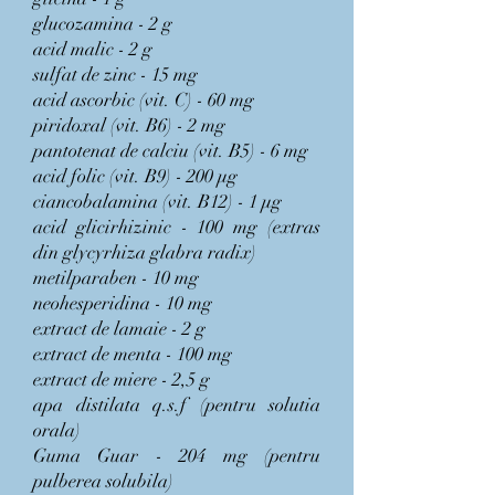
glucozamina - 2 g
acid malic - 2 g
sulfat de zinc - 15 mg
acid ascorbic (vit. C) - 60 mg
piridoxal (vit. B6) - 2 mg
pantotenat de calciu (vit. B5) - 6 mg
acid folic (vit. B9) - 200 µg
ciancobalamina (vit. B12) - 1 µg
acid glicirhizinic - 100 mg (extras
din glycyrhiza glabra radix)
metilparaben - 10 mg
neohesperidina - 10 mg
extract de lamaie - 2 g
extract de menta - 100 mg
extract de miere - 2,5 g
apa distilata q.s.f (pentru solutia
orala)
Guma Guar - 204 mg (pentru
pulberea solubila)