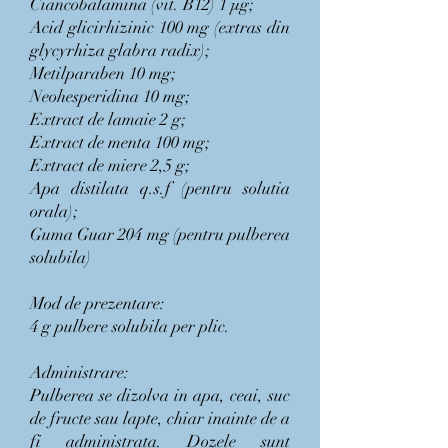
Ciancobalamina (vit. B12) 1 μg;
Acid glicirhizinic 100 mg (extras din
glycyrhiza glabra radix);
Metilparaben 10 mg;
Neohesperidina 10 mg;
Extract de lamaie 2 g;
Extract de menta 100 mg;
Extract de miere 2,5 g;
Apa distilata q.s.f (pentru solutia
orala);
Guma Guar 204 mg (pentru pulberea
solubila)
Mod de prezentare:
4 g pulbere solubila per plic.
Administrare:
Pulberea se dizolva in apa, ceai, suc
de fructe sau lapte, chiar inainte de a
fi administrata. Dozele sunt