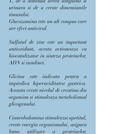
T, de a diminua ureea sanguina si
urinara si de a creste dimensiunile
timusului.
Glucozamina este un alt compus care
are efect antiviral.
Sulfatul de zinc este un important
antioxidant, acesta actioneaza ca
biocatalizator in sinteza proteinelor,
ADN si insulinei.
Glicina este indicata pentru a
impiedica hiperaciditatea gastrica.
Aceasta creste nivelul de creatina din
organism si stimuleaza metabolismul
glicogenului.
Ciancobalamina stimuleaza apetitul,
creste energia organismului, asigura
buna utilizare a proteinelor,