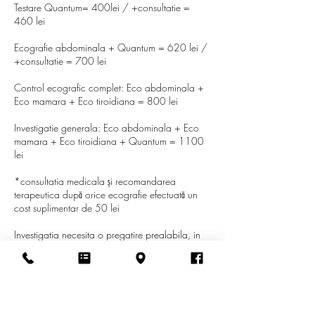
Testare Quantum= 400lei / +consultatie =
460 lei
Ecografie abdominala + Quantum = 620 lei /
+consultatie = 700 lei
Control ecografic complet: Eco abdominala +
Eco mamara + Eco tiroidiana = 800 lei
Investigatie generala: Eco abdominala + Eco
mamara + Eco tiroidiana + Quantum = 1100
lei
*consultatia medicala și recomandarea
terapeutica după orice ecografie efectuată un
cost suplimentar de 50 lei
Investigatia necesita o pregatire prealabila, in
cazul in care se vizualizeaza organele
intraabdominale, necesitand regim alimentar in
ziua precedenta si eventual administrarea de
carbune medicinal sau preparate similare, 2-3
zile inainte de investigatie.