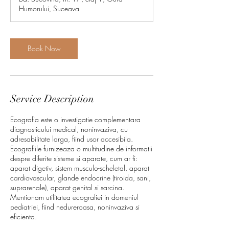
i
Humorului, Suceava
n
Book Now
Service Description
Ecografia este o investigatie complementara
diagnosticului medical, noninvaziva, cu
adresabilitate larga, fiind usor accesibila.
Ecografiile furnizeaza o multitudine de informatii
despre diferite sisteme si aparate, cum ar fi:
aparat digetiv, sistem musculo-scheletal, aparat
cardiovascular, glande endocrine (tiroida, sani,
suprarenale), aparat genital si sarcina.
Mentionam utilitatea ecografiei in domeniul
pediatriei, fiind nedureroasa, noninvaziva si
eficienta.